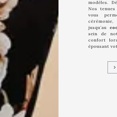
modèles. Dé
Nos tenues 
vous perm
cérémonie
jusqu’au
coc
sein de not
confort lor
épousant vot