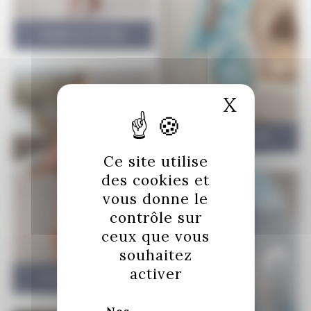
VOIR LA FICHE
X
Masquer
VOIR LA FICHE
Ce site utilise
des cookies et
vous donne le
contrôle sur
ceux que vous
souhaitez
activer
VOIR LA FICHE