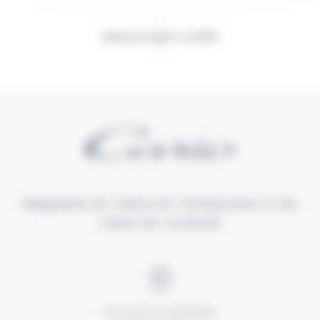
Maison fondée en 1989
Magasins de robes de cérémonies et de
robes de cocktail
1 et 3 rue de la Paroisse,