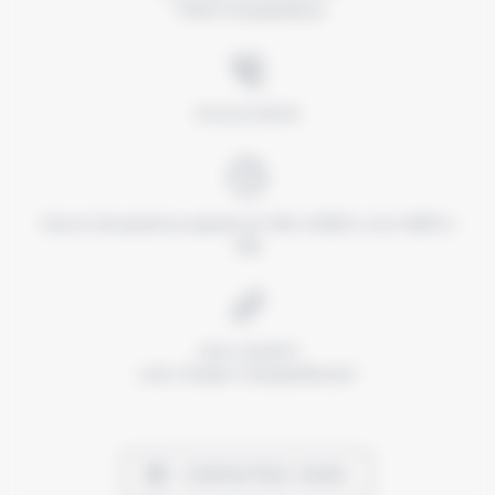
77300 Fontainebleau
01 64 22 58 50
Ouvert du mardi au samedi, de 10h à 12h30 et de 14h30 à
19h
cario-mode.fr
cario-femme-fontainebleau.fr
CONTACTEZ-NOUS