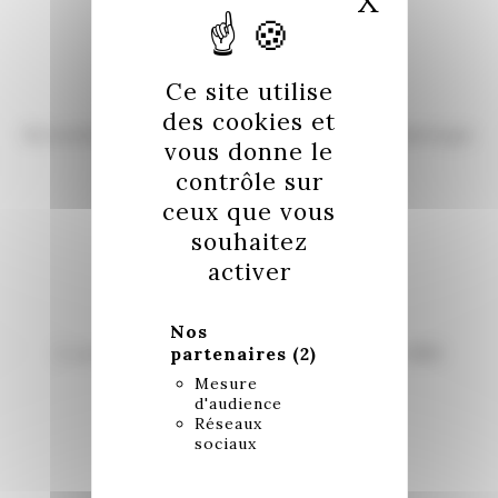
X
Masquer
Ce site utilise
des cookies et
Retouches pour ajuster la robe à votre morphologie
vous donne le
contrôle sur
ceux que vous
souhaitez
activer
Nos
partenaires
(2)
À vos côtés pour vos cérémonies depuis 1989
Mesure
d'audience
Réseaux
sociaux