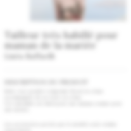
Tailleur très habillé pour
maman de la mariée
Linéa Raffaelli
DESCRIPTION DU PRODUIT
Robe rose poudré à imprimé floral en crêpe
accompagnée de sa veste en crêpe.
Cet ensemble est idéal pour une maman comme pour
une invitée.
Les accessoires portés par le modèle sont vendus
séparément.